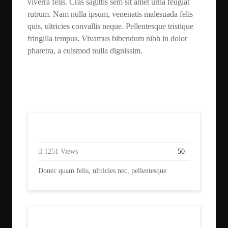
viverra felis. Cras sagittis sem sit amet urna feugiat
rutrum. Nam nulla ipsum, venenatis malesuada felis
quis, ultricies convallis neque. Pellentesque tristique
fringilla tempus. Vivamus bibendum nibh in dolor
pharetra, a euismod nulla dignissim.
Related Course
Programming
1251 Views
50
Donec quam felis, ultricies nec, pellentesque
Complete Freelancing